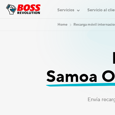
Servicios
Servicio al cli
Home
Recarga móvil internacio
Samoa O
Envía recar