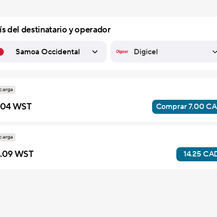
ís del destinatario y operador
Samoa Occidental
Myanmar (Birmania)
República Dominicana
Islas Vírgenes Americanas
Islas Vírgenes Británicas
República Democrática del Congo
Emiratos Árabes Unidos
Bonaire, Sint Eustatius and Saba
Islas Turcas y Caicos
carga
.04 WST
Comprar 7.00 C
carga
.09 WST
14.25 CA