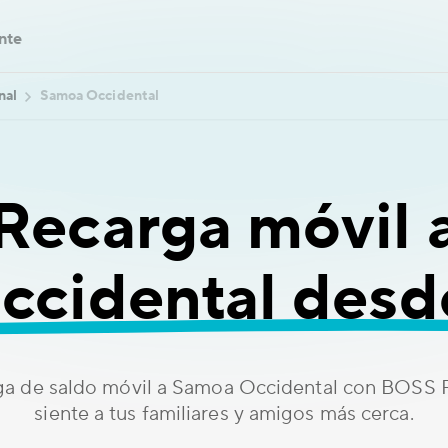
ente
nal
Samoa Occidental
Recarga móvil 
ccidental desd
ga de saldo móvil a Samoa Occidental con BOSS 
siente a tus familiares y amigos más cerca.