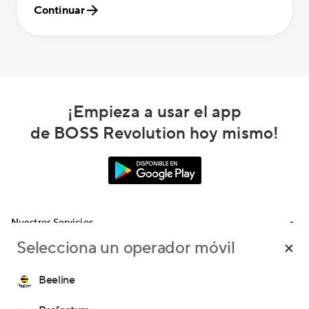
Continuar
¡Empieza a usar el app
de BOSS Revolution hoy mismo!
Nuestros Servicios
Selecciona un operador móvil
Llamadas
Ayuda
Recargas Internacionales
Beeline
Preguntas Frecuentes
Envíanos un email