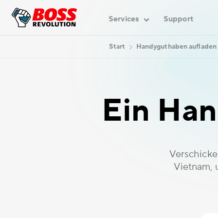
Services
Support
Start
Handyguthaben aufladen
Ein Han
Verschicke
Vietnam, 