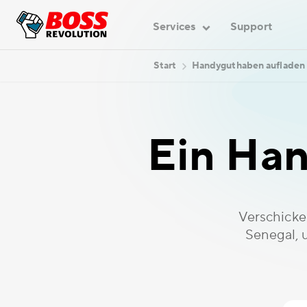
Services
Support
Start
Handyguthaben aufladen
Ein Han
Verschicke
Senegal, 