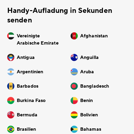
Handy-Aufladung in Sekunden
senden
Vereinigte
Afghanistan
Arabische Emirate
Antigua
Anguilla
Argentinien
Aruba
Barbados
Bangladesch
Burkina Faso
Benin
Bermuda
Bolivien
Brasilien
Bahamas