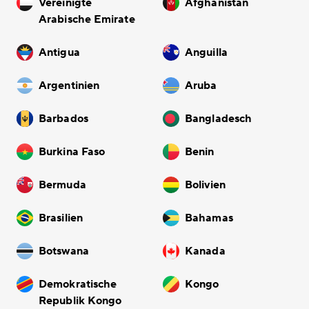
Vereinigte
Afghanistan
Arabische Emirate
Antigua
Anguilla
Argentinien
Aruba
Barbados
Bangladesch
Burkina Faso
Benin
Bermuda
Bolivien
Brasilien
Bahamas
Botswana
Kanada
Demokratische
Kongo
Republik Kongo