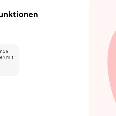
unktionen
unde
en mit