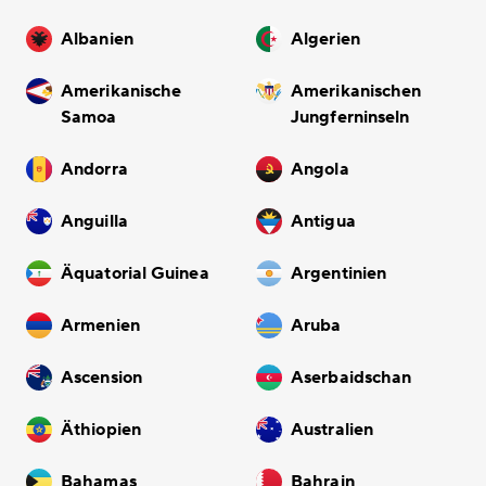
Albanien
Algerien
Amerikanische
Amerikanischen
Samoa
Jungferninseln
Andorra
Angola
Anguilla
Antigua
Äquatorial Guinea
Argentinien
Armenien
Aruba
Ascension
Aserbaidschan
Äthiopien
Australien
Bahamas
Bahrain