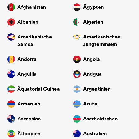
Afghanistan
Ägypten
Albanien
Algerien
Amerikanische
Amerikanischen
Samoa
Jungferninseln
Andorra
Angola
Anguilla
Antigua
Äquatorial Guinea
Argentinien
Armenien
Aruba
Ascension
Aserbaidschan
Äthiopien
Australien