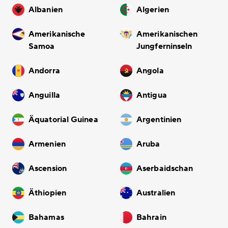
Albanien
Algerien
Amerikanische
Amerikanischen
Samoa
Jungferninseln
Andorra
Angola
Anguilla
Antigua
Äquatorial Guinea
Argentinien
Armenien
Aruba
Ascension
Aserbaidschan
Äthiopien
Australien
Bahamas
Bahrain