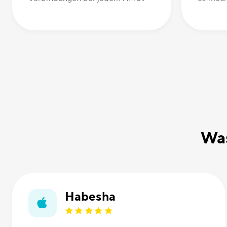
Was
Habesha