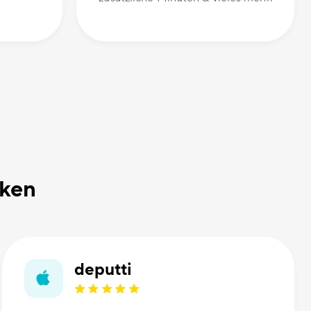
nken
deputti