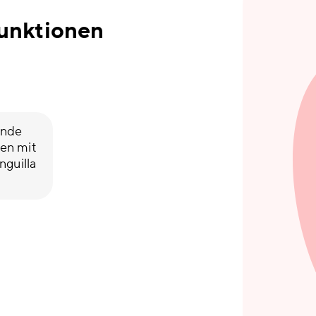
unktionen
unde
en mit
nguilla