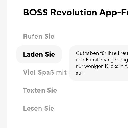
BOSS Revolution App-F
Rufen Sie
Laden Sie
Guthaben für Ihre Fre
und Familienangehörig
nur wenigen Klicks in A
Viel Spaß mit den
auf.
Texten Sie
Lesen Sie