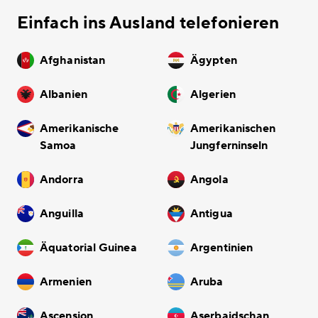
Einfach ins Ausland telefonieren
Afghanistan
Ägypten
Albanien
Algerien
Amerikanische
Amerikanischen
Samoa
Jungferninseln
Andorra
Angola
Anguilla
Antigua
Äquatorial Guinea
Argentinien
Armenien
Aruba
Ascension
Aserbaidschan