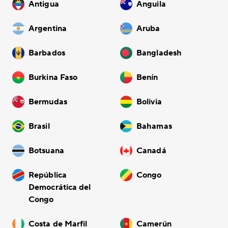
Antigua
Anguila
Argentina
Aruba
Barbados
Bangladesh
Burkina Faso
Benín
Bermudas
Bolivia
Brasil
Bahamas
Botsuana
Canadá
República
Congo
Democrática del
Congo
Costa de Marfil
Camerún