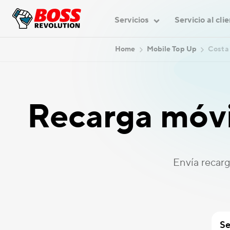
Servicios
Servicio al cli
Home
Mobile Top Up
Costa 
Recarga móvi
Envía recar
Se