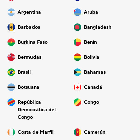
Argentina
Aruba
Barbados
Bangladesh
Burkina Faso
Benín
Bermudas
Bolivia
Brasil
Bahamas
Botsuana
Canadá
República
Congo
Democrática del
Congo
Costa de Marfil
Camerún