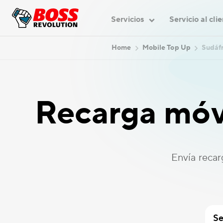
Servicios
Servicio al cli
Home
Mobile Top Up
Sudáfr
Recarga móv
Envía recar
Se