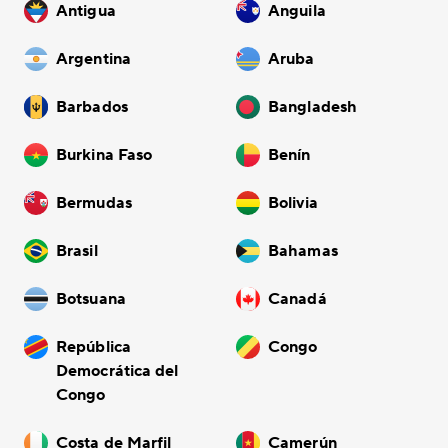
Antigua
Anguila
Argentina
Aruba
Barbados
Bangladesh
Burkina Faso
Benín
Bermudas
Bolivia
Brasil
Bahamas
Botsuana
Canadá
República
Congo
Democrática del
Congo
Costa de Marfil
Camerún