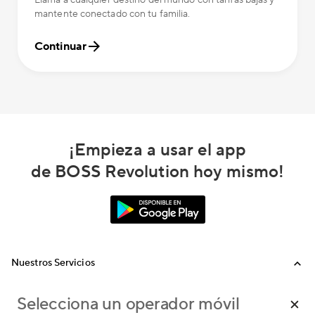
Llama a cualquier destino del mundo con tarifas bajas y
mantente conectado con tu familia.
Continuar
¡Empieza a usar el app
de BOSS Revolution hoy mismo!
Nuestros Servicios
Llamadas
Ayuda
Selecciona un operador móvil
Recargas Internacionales