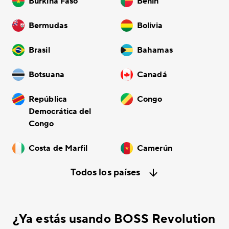
Burkina Faso
Benín
Bermudas
Bolivia
Brasil
Bahamas
Botsuana
Canadá
República
Congo
Democrática del
Congo
Costa de Marfil
Camerún
Todos los países
¿Ya estás usando BOSS Revolution