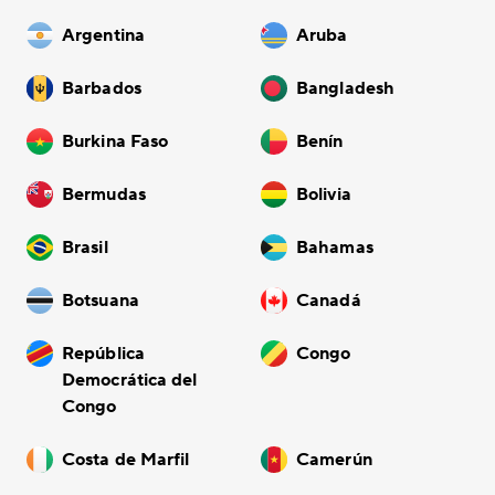
Argentina
Aruba
Barbados
Bangladesh
Burkina Faso
Benín
Bermudas
Bolivia
Brasil
Bahamas
Botsuana
Canadá
República
Congo
Democrática del
Congo
Costa de Marfil
Camerún