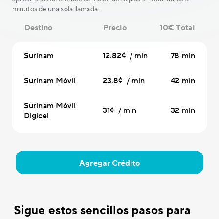
minutos de una sola llamada.
Destino
Precio
10€ Total
Surinam
12.82¢ / min
78 min
Surinam Móvil
23.8¢ / min
42 min
Surinam Móvil-
31¢ / min
32 min
Digicel
Agregar Crédito
Sigue estos sencillos pasos para