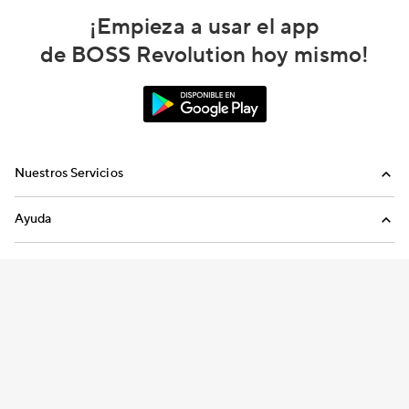
¡Empieza a usar el app
de BOSS Revolution hoy mismo!
Nuestros Servicios
Llamadas
Ayuda
Recargas Internacionales
Preguntas Frecuentes
Envíanos un email
Términos y condiciones
Política de privacidad
Preferencias de consentimiento
Copyright © 2026 IDT Corporation. Todos los derechos reservados.