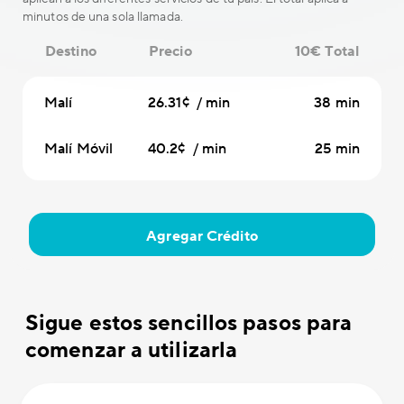
minutos de una sola llamada.
Destino
Precio
10€ Total
Malí
26.31¢ / min
38 min
Malí Móvil
40.2¢ / min
25 min
Agregar Crédito
Sigue estos sencillos pasos para
comenzar a utilizarla