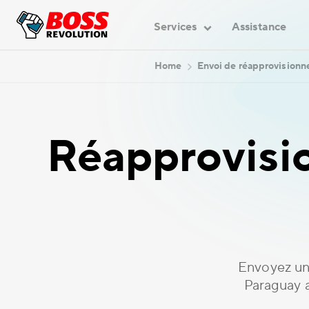
Services
Assistance
Home
Envoi de réapprovision
Réapprovisi
Envoyez un
Paraguay 