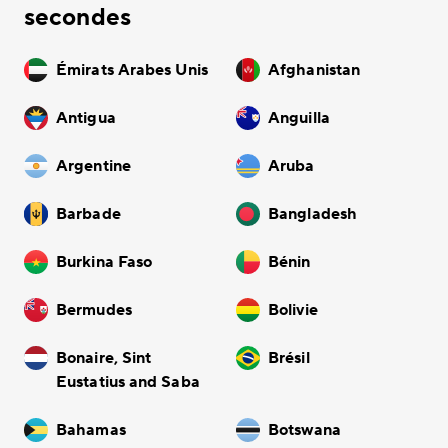
secondes
Émirats Arabes Unis
Afghanistan
Antigua
Anguilla
Argentine
Aruba
Barbade
Bangladesh
Burkina Faso
Bénin
Bermudes
Bolivie
Bonaire, Sint
Brésil
Eustatius and Saba
Bahamas
Botswana