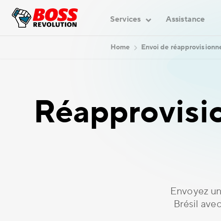
Services
Assistance
Home
Envoi de réapprovision
Réapprovisi
Envoyez un
Brésil ave