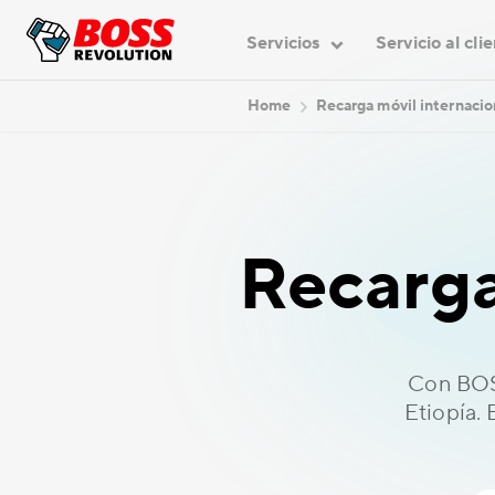
Servicios
Servicio al cli
Home
Recarga móvil internacio
Recarga
Con BOSS
Etiopía.