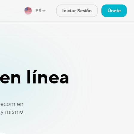
ES
Iniciar Sesión
Únete
en línea
elecom en
oy mismo.